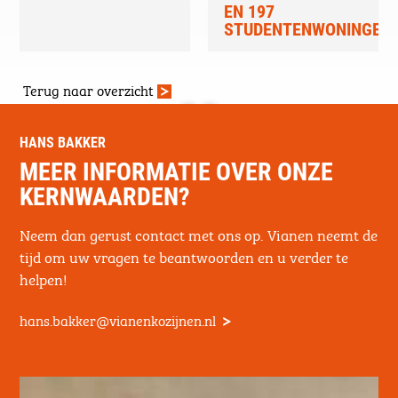
EN 197
STUDENTENWONINGEN
Terug naar overzicht
HANS BAKKER
MEER INFORMATIE OVER ONZE
KERNWAARDEN?
Neem dan gerust contact met ons op. Vianen neemt de
tijd om uw vragen te beantwoorden en u verder te
helpen!
hans.bakker@vianenkozijnen.nl