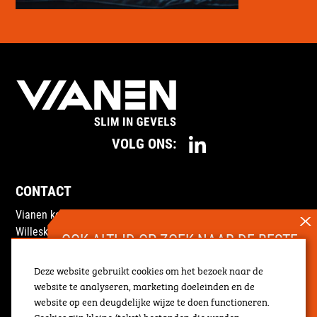
VOLG ONS:
CONTACT
Vianen kozijnen
Willeskop 30
OOK ALTIJD OP ZOEK NAAR DE BESTE
3417 MD Montfoort
MANIER VAN BOUWEN?
Deze website gebruikt cookies om het bezoek naar de
0348 47 40 44
Bij Vianen werk je in een innovatief bedrijf
website te analyseren, marketing doeleinden en de
voor aansprekende opdrachtgevers. Wij
info@vianenkozijnen.nl
website op een deugdelijke wijze te doen functioneren.
zoeken momenteel:
INFORMATIE
Cookies zijn kleine (tekst) bestanden die worden