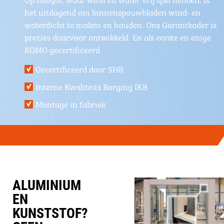
het uitdagend om binnenspouwbladen wind- en
waterdicht te maken en houden. Ons Garantkader is
precies daarvoor ontwikkeld. En als eerste en enige
KOMO gecertificeerd
Gecertificeerd door SHR
Interne Kwaliteits Borging IKB
Montage in fabriek
ALUMINIUM
EN
KUNSTSTOF?